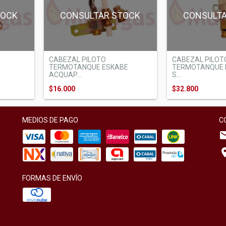
CONSULTAR STOCK
TOCK
CONSULT
CABEZAL PILOTO
CABEZAL PILOT
TERMOTANQUE ESKABE
TERMOTANQUE 
ACQUAP...
S...
$16.000
$32.800
MEDIOS DE PAGO
C
FORMAS DE ENVÍO