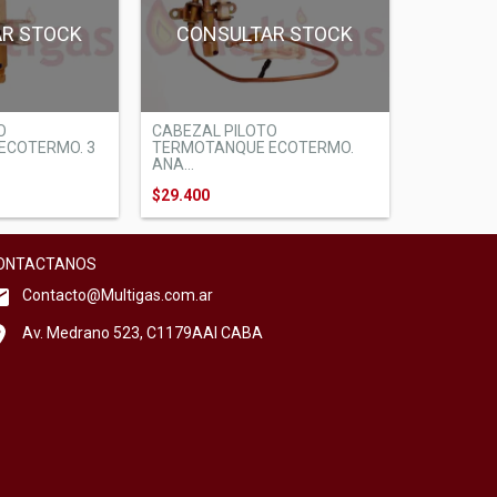
CONSULTAR STOCK
AR STOCK
CABEZAL PILOTO
O
TERMOTANQUE ECOTERMO.
ECOTERMO. 3
ANA...
$29.400
ONTACTANOS
Contacto@Multigas.com.ar
Av. Medrano 523, C1179AAI CABA