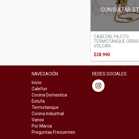
CONSULTAR S
CABEZAL PILOTO
TERMOTANQUE ORBIS
VOLCAN....
$28.990
NAVEGACIÓN
REDES SOCIALES
Inicio
Calefon
Cocina Domestica
Estufa
Termotanque
Cocina Industrial
Varios
Por Marca
Preguntas Frecuentes