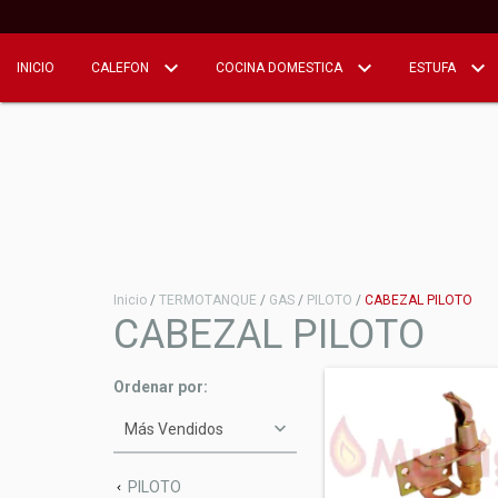
INICIO
CALEFON
COCINA DOMESTICA
ESTUFA
Inicio
/
TERMOTANQUE
/
GAS
/
PILOTO
/
CABEZAL PILOTO
CABEZAL PILOTO
Ordenar por:
PILOTO