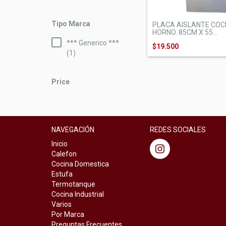
Tipo Marca
PLACA AISLANTE COCI
HORNO. 85CM X 55...
*** Generico ***
$19.500
(1)
Price
NAVEGACIÓN
REDES SOCIALES
Inicio
Calefon
Cocina Domestica
Estufa
Termotanque
Cocina Industrial
Varios
Por Marca
Preguntas Frecuentes