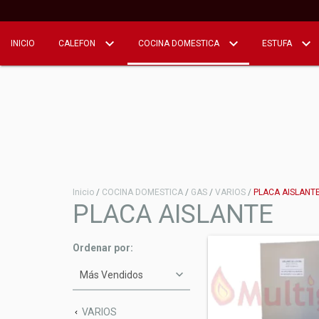
INICIO
CALEFON
COCINA DOMESTICA
ESTUFA
Inicio
/
COCINA DOMESTICA
/
GAS
/
VARIOS
/
PLACA AISLANT
PLACA AISLANTE
Ordenar por:
VARIOS