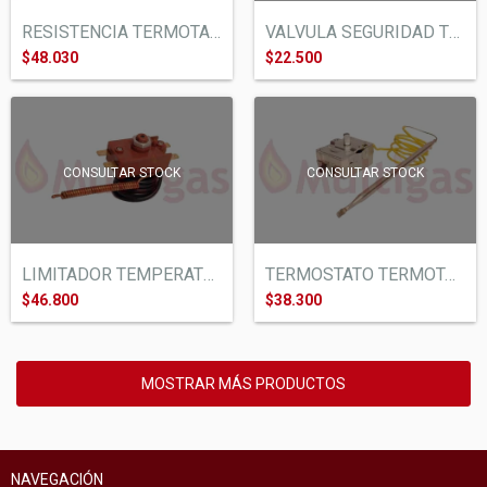
RESISTENCIA TERMOTANQUE ELECTRICO LONGVI...
VALVULA SEGURIDAD TERMOTANQUE ELECTRICO...
$48.030
$22.500
CONSULTAR STOCK
CONSULTAR STOCK
LIMITADOR TEMPERATURA TERMOTANQUE ELECTR...
TERMOSTATO TERMOTANQUE ELECTRICO LONGVIE
$46.800
$38.300
MOSTRAR MÁS PRODUCTOS
NAVEGACIÓN