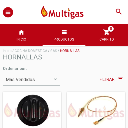
0
INICIO
PRODUCTOS
CARRITO
Inicio
/
COCINA DOMESTICA
/
GAS
/
HORNALLAS
HORNALLAS
Ordenar por:
FILTRAR