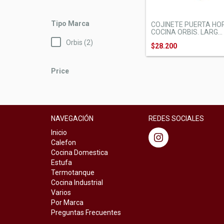
Tipo Marca
COJINETE PUERTA HO
COCINA ORBIS. LARG...
Orbis (2)
$28.200
Price
NAVEGACIÓN
REDES SOCIALES
Inicio
Calefon
Cocina Domestica
Estufa
Termotanque
Cocina Industrial
Varios
Por Marca
Preguntas Frecuentes