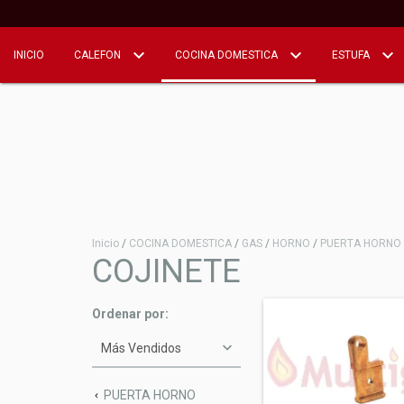
INICIO
CALEFON
COCINA DOMESTICA
ESTUFA
Inicio
/
COCINA DOMESTICA
/
GAS
/
HORNO
/
PUERTA HORNO
COJINETE
Ordenar por:
PUERTA HORNO