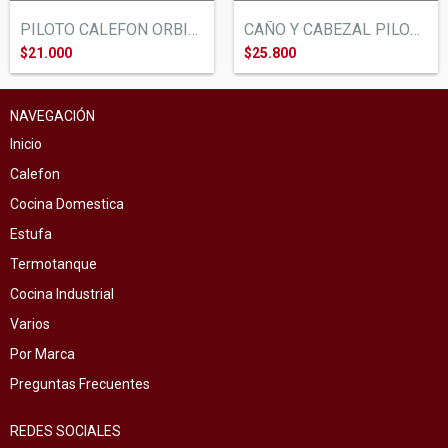
PILOTO CALEFON ORBIS CORREDERA SUPER 12
CAÑO Y CABEZAL PILOTO CALEFON HEINEKEN 2...
$21.000
$25.800
NAVEGACIÓN
Inicio
Calefon
Cocina Domestica
Estufa
Termotanque
Cocina Industrial
Varios
Por Marca
Preguntas Frecuentes
REDES SOCIALES