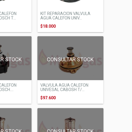
CALEFON
KIT REPARACION VALVULA
SCH T...
AGUA CALEFON UNIV...
$18.000
AR STOCK
CONSULTAR STOCK
CALEFON
VALVULA AGUA CALEFON
SCH....
UNIVESAL CABOSH T/...
$97.600
AR STOCK
CONSULTAR STOCK