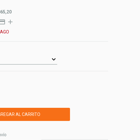
865,20
PAGO
CP:
CAMBIAR CP
nvío