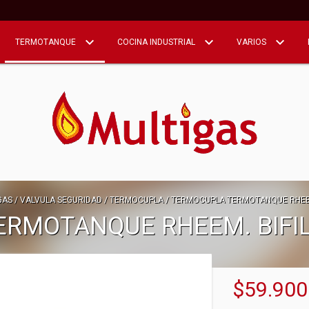
TERMOTANQUE
COCINA INDUSTRIAL
VARIOS
GAS
/
VALVULA SEGURIDAD
/
TERMOCUPLA
/
TERMOCUPLA TERMOTANQUE RHEEM
RMOTANQUE RHEEM. BIFI
$59.900