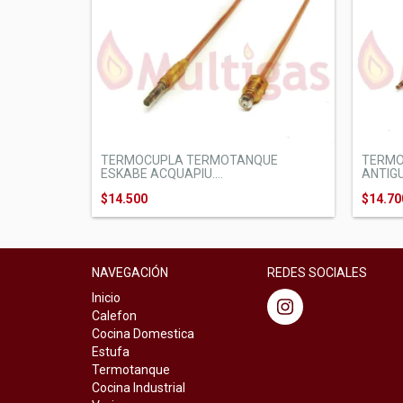
TERMOCUPLA TERMOTANQUE
TERMO
ESKABE ACQUAPIU....
ANTIGUO
$14.500
$14.70
NAVEGACIÓN
REDES SOCIALES
Inicio
Calefon
Cocina Domestica
Estufa
Termotanque
Cocina Industrial