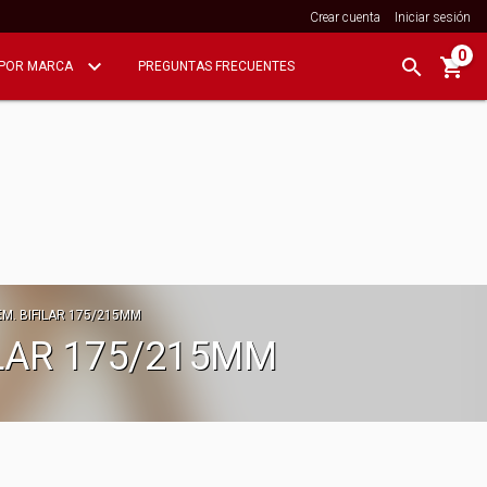
Crear cuenta
Iniciar sesión
0
POR MARCA
PREGUNTAS FRECUENTES
. BIFILAR 175/215MM
LAR 175/215MM