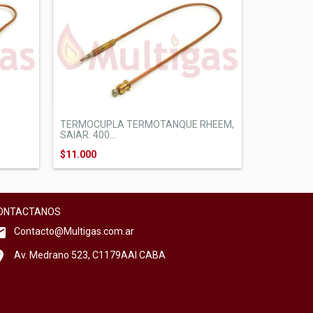
TERMOCUPLA TERMOTANQUE RHEEM,
SAIAR. 400...
$11.000
ONTACTANOS
Contacto@Multigas.com.ar
Av. Medrano 523, C1179AAI CABA